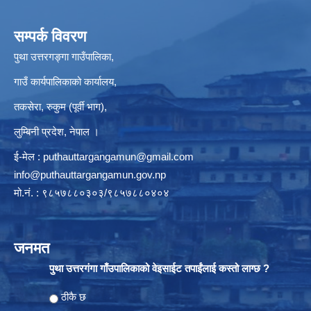
सम्पर्क विवरण
पुथा उत्तरगङ्गा गाउँपालिका,
गाउँ कार्यपालिकाको कार्यालय,
तकसेरा, रुकुम (पूर्वी भाग),
लुम्बिनी प्रदेश, नेपाल ।
ई-मेल :
puthauttargangamun@gmail.com
info@puthauttargangamun.gov.np
मो.नं. : ९८५७८८०३०३/९८५७८८०४०४
जनमत
पुथा उत्तरगंगा गाँउपालिकाको वेइसाईट तपाईंलाई कस्तो लाग्छ ?
Choices
ठीकै छ