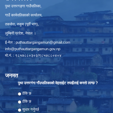
पुथा उत्तरगङ्गा गाउँपालिका,
गाउँ कार्यपालिकाको कार्यालय,
तकसेरा, रुकुम (पूर्वी भाग),
लुम्बिनी प्रदेश, नेपाल ।
ई-मेल :
puthauttargangamun@gmail.com
info@puthauttargangamun.gov.np
मो.नं. : ९८५७८८०३०३/९८५७८८०४०४
जनमत
पुथा उत्तरगंगा गाँउपालिकाको वेइसाईट तपाईंलाई कस्तो लाग्छ ?
Choices
ठीकै छ
ठीकै छ
सुधार गर्नुपर्छ