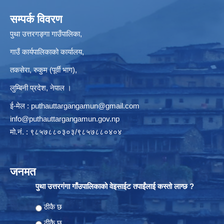
सम्पर्क विवरण
पुथा उत्तरगङ्गा गाउँपालिका,
गाउँ कार्यपालिकाको कार्यालय,
तकसेरा, रुकुम (पूर्वी भाग),
लुम्बिनी प्रदेश, नेपाल ।
ई-मेल :
puthauttargangamun@gmail.com
info@puthauttargangamun.gov.np
मो.नं. : ९८५७८८०३०३/९८५७८८०४०४
जनमत
पुथा उत्तरगंगा गाँउपालिकाको वेइसाईट तपाईंलाई कस्तो लाग्छ ?
Choices
ठीकै छ
ठीकै छ