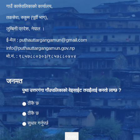
गाउँ कार्यपालिकाको कार्यालय,
तकसेरा, रुकुम (पूर्वी भाग),
लुम्बिनी प्रदेश, नेपाल ।
ई-मेल :
puthauttargangamun@gmail.com
info@puthauttargangamun.gov.np
मो.नं. : ९८५७८८०३०३/९८५७८८०४०४
जनमत
पुथा उत्तरगंगा गाँउपालिकाको वेइसाईट तपाईंलाई कस्तो लाग्छ ?
Choices
ठीकै छ
ठीकै छ
सुधार गर्नुपर्छ