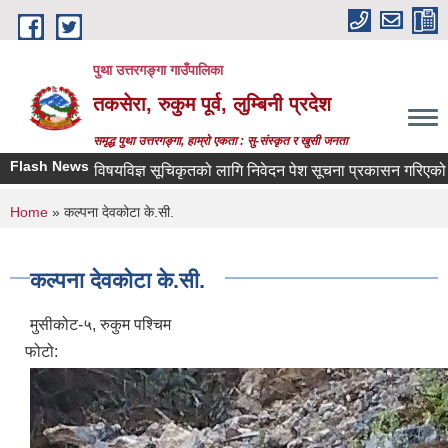
Skip to main content
पुथा उत्तरगङ्गा गाउँपालिका
तकसेरा, रुकुम पूर्व, लुम्बिनी प्रदेश
समृद्ध पुथा उत्तरगङ्गा, हाम्रो एकता : सु-संस्कृत र खुसी जनता
Flash News
विषयविज्ञ सूचिकृतको लागि निवेदन पेश सूचना प्रकासन गरिएको बारे
You are here
Home
» कल्पना देवकोटा के.सी.
कल्पना देवकोटा के.सी.
मुसीकोट-५, रुकुम पश्चिम
फोटो: