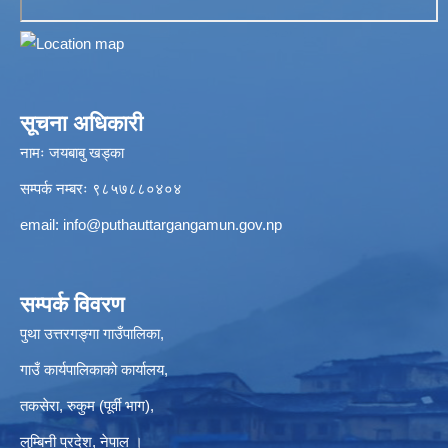
सूचना अधिकारी
नामः जयबाबु खड्का
सम्पर्क नम्बरः ९८५७८८०४०४
email:
info@puthauttargangamun.gov.np
सम्पर्क विवरण
पुथा उत्तरगङ्गा गाउँपालिका,
गाउँ कार्यपालिकाको कार्यालय,
तकसेरा, रुकुम (पूर्वी भाग),
लुम्बिनी प्रदेश, नेपाल ।