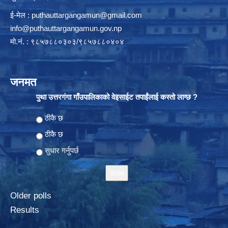
ई-मेल :
puthauttargangamun@gmail.com
info@puthauttargangamun.gov.np
मो.नं. : ९८५७८८०३०३/९८५७८८०४०४
जनमत
पुथा उत्तरगंगा गाँउपालिकाको वेइसाईट तपाईंलाई कस्तो लाग्छ ?
Choices
ठीकै छ
ठीकै छ
सुधार गर्नुपर्छ
Older polls
Results