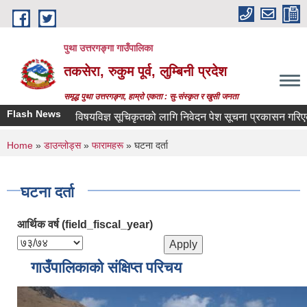
Skip to main content
पुथा उत्तरगङ्गा गाउँपालिका
तकसेरा, रुकुम पूर्व, लुम्बिनी प्रदेश
समृद्ध पुथा उत्तरगङ्गा, हाम्रो एकता : सु-संस्कृत र खुसी जनता
Flash News
विषयविज्ञ सूचिकृतको लागि निवेदन पेश सूचना प्रकासन गरिएको बा
You are here
Home
»
डाउन्लोड्स
»
फारामहरू
» घटना दर्ता
घटना दर्ता
आर्थिक वर्ष (field_fiscal_year)
गाउँपालिकाको संक्षिप्त परिचय