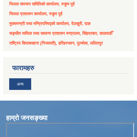
जिल्ला समन्वय समितिको कार्यालय, रुकुम पूर्व
जिल्ला प्रशासन कार्यालय, रुकुम पूर्व
मुख्यमन्त्री तथा मन्त्रिपरिषद्को कार्यालय, देउखुरी, दाङ
सङ्घीय मामिला तथा सामान्य प्रशासन मन्त्रालय, सिंहदरबार, काठमाडौँ
राष्ट्रिय किताबखाना (निजामती), हरिहरभवन, पुल्चोक, ललितपुर
फारामहरु
अन्य
हाम्रो जनसङ्ख्या