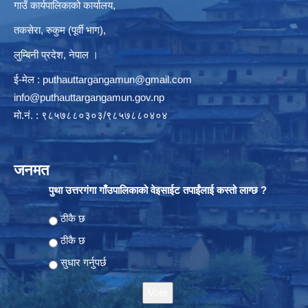
गाउँ कार्यपालिकाको कार्यालय,
तकसेरा, रुकुम (पूर्वी भाग),
लुम्बिनी प्रदेश, नेपाल ।
ई-मेल :
puthauttargangamun@gmail.com
info@puthauttargangamun.gov.np
मो.नं. : ९८५७८८०३०३/९८५७८८०४०४
जनमत
पुथा उत्तरगंगा गाँउपालिकाको वेइसाईट तपाईंलाई कस्तो लाग्छ ?
Choices
ठीकै छ
ठीकै छ
सुधार गर्नुपर्छ