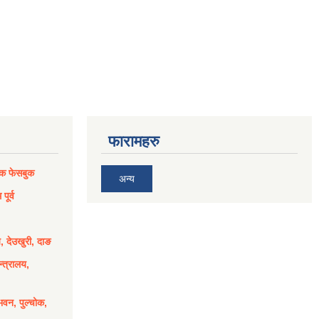
फारामहरु
िक फेसबुक
अन्य
पूर्व
य, देउखुरी, दाङ
्त्रालय,
भवन, पुल्चोक,