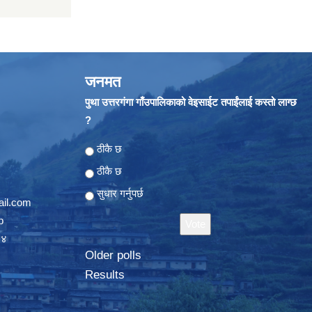
जनमत
पुथा उत्तरगंगा गाँउपालिकाको वेइसाईट तपाईंलाई कस्तो लाग्छ
?
Choices
ठीकै छ
ठीकै छ
सुधार गर्नुपर्छ
il.com
p
०४
Older polls
Results