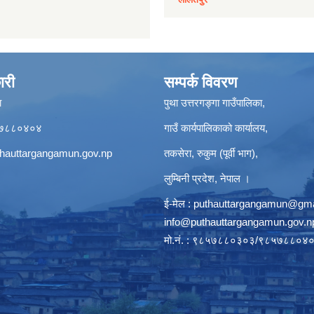
ारी
सम्पर्क विवरण
ा
पुथा उत्तरगङ्गा गाउँपालिका,
९८५७८८०४०४
गाउँ कार्यपालिकाको कार्यालय,
hauttargangamun.gov.np
तकसेरा, रुकुम (पूर्वी भाग),
लुम्बिनी प्रदेश, नेपाल ।
ई-मेल :
puthauttargangamun@gma
info@puthauttargangamun.gov.n
मो.नं. : ९८५७८८०३०३/९८५७८८०४