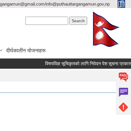
argangamun@gmail.com/info@puthauttargangamun.gov,np
Search form
Search
दीर्घकालीन योजनाहरू
विषयविज्ञ सूचिकृतको लागि निवेदन पेश सूचना प्रकासन गरि