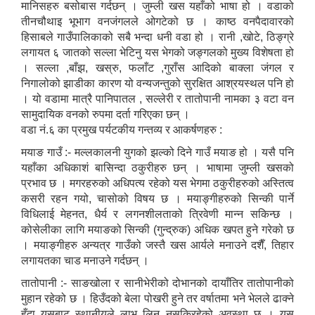
मानिसहरु बसोबास गर्दछन् । जुम्ली खस यहाँको भाषा हो । वडाको
तीनचौथाइ भूभाग वनजंगलले ओगटेको छ । काष्ठ वनपैदावारको
हिसाबले गाउँपालिकाको सबै भन्दा धनी वडा हो । रानी ,खोटे, ठिङ्ग्रे
लगायत ६ जातको सल्ला भेटिनु यस भेगको जङ्गलको मुख्य विशेषता हो
। सल्ला ,बाँझ, खस्रु, फलाँट ,गुराँस आदिको बाक्ला जंगल र
निगालोको झाडीका कारण यो वन्यजन्तुको सुरक्षित आश्रयस्थल पनि हो
। यो वडामा मात्रै पानिपातल , सल्लेरी र तातोपानी नामका ३ वटा वन
सामुदायिक वनको रुपमा दर्ता गरिएका छन् ।
वडा नं.६ का प्रमुख पर्यटकीय गन्तव्य र आकर्षणहरु :
मयाङ गाउँ :- मल्लकालनी युगको झल्को दिने गाउँ मयाङ हो । यसै पनि
यहाँका अधिकाशं बासिन्दा ठकुरीहरु छन् । भाषामा जुम्ली खसको
प्रभाव छ । मगरहरुको अधिपत्य रहेको यस भेगमा ठकुरीहरुको अस्तित्व
कसरी रहन गयो, चासोको विषय छ । मयाङ्गीहरुको सिन्की पार्ने
विधिलाई मेहनत, धैर्य र लगनशीलताको त्रिवेणी मान्न सकिन्छ ।
कोसेलीका लागि मयाङको सिन्की (गुन्द्रुक) अधिक खपत हुने गरेको छ
। मयाङ्गीहरु अन्यत्र गाउँको जस्तै खस आर्यले मनाउने दशैँ, तिहार
लगायतका चाड मनाउने गर्दछन् ।
तातोपानी :- साङखोला र सानीभेरीको दोभानको दायाँतिर तातोपानीको
मुहान रहेको छ । हिउँदको बेला पोखरी हुने तर वर्षातमा भने भेलले ढाक्ने
हुँदा यसबाट स्थानीयले लाभ लिन नसकिरहेको अवस्था छ । यस