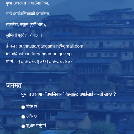
पुथा उत्तरगङ्गा गाउँपालिका,
गाउँ कार्यपालिकाको कार्यालय,
तकसेरा, रुकुम (पूर्वी भाग),
लुम्बिनी प्रदेश, नेपाल ।
ई-मेल :
puthauttargangamun@gmail.com
info@puthauttargangamun.gov.np
मो.नं. : ९८५७८८०३०३/९८५७८८०४०४
जनमत
पुथा उत्तरगंगा गाँउपालिकाको वेइसाईट तपाईंलाई कस्तो लाग्छ ?
Choices
ठीकै छ
ठीकै छ
सुधार गर्नुपर्छ