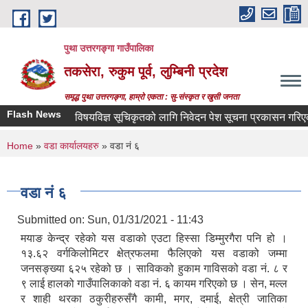
Skip to main content
पुथा उत्तरगङ्गा गाउँपालिका
तकसेरा, रुकुम पूर्व, लुम्बिनी प्रदेश
समृद्ध पुथा उत्तरगङ्गा, हाम्रो एकता : सु-संस्कृत र खुसी जनता
Flash News
विषयविज्ञ सूचिकृतको लागि निवेदन पेश सूचना प्रकासन गरिएको बार
You are here
Home
»
वडा कार्यालयहरु
» वडा नं ६
वडा नं ६
Submitted on:
Sun, 01/31/2021 - 11:43
मयाङ केन्द्र रहेको यस वडाको एउटा हिस्सा डिम्मुरगैरा पनि हो ।
१३.६२ वर्गकिलोमिटर क्षेत्रफलमा फैलिएको यस वडाको जम्मा
जनसङ्ख्या ६२५ रहेको छ । साविकको हुकाम गाविसको वडा नं. ८ र
९ लाई हालको गाउँपालिकाको वडा नं. ६ कायम गरिएको छ । सेन, मल्ल
र शाही थरका ठकुरीहरुसँगै कामी, मगर, दमाई, क्षेत्री जातिका