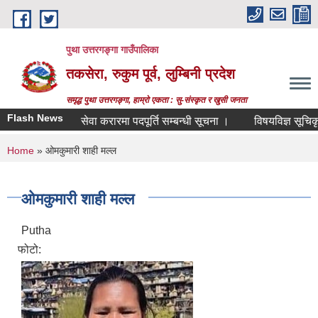
Skip to main content
पुथा उत्तरगङ्गा गाउँपालिका
तकसेरा, रुकुम पूर्व, लुम्बिनी प्रदेश
समृद्ध पुथा उत्तरगङ्गा, हाम्रो एकता : सु-संस्कृत र खुसी जनता
Flash News
सेवा करारमा पदपूर्ति सम्बन्धी सूचना ।
विषयविज्ञ सूचिकृतको
You are here
Home
» ओमकुमारी शाही मल्ल
ओमकुमारी शाही मल्ल
Putha
फोटो: