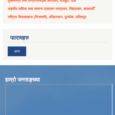
मुख्यमन्त्री तथा मन्त्रिपरिषद्को कार्यालय, देउखुरी, दाङ
सङ्घीय मामिला तथा सामान्य प्रशासन मन्त्रालय, सिंहदरबार, काठमाडौँ
राष्ट्रिय किताबखाना (निजामती), हरिहरभवन, पुल्चोक, ललितपुर
फारामहरु
अन्य
हाम्रो जनसङ्ख्या