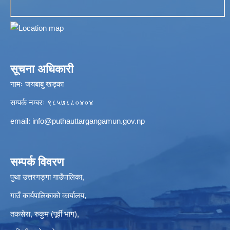
सूचना अधिकारी
नामः जयबाबु खड्का
सम्पर्क नम्बरः ९८५७८८०४०४
email:
info@puthauttargangamun.gov.np
सम्पर्क विवरण
पुथा उत्तरगङ्गा गाउँपालिका,
गाउँ कार्यपालिकाको कार्यालय,
तकसेरा, रुकुम (पूर्वी भाग),