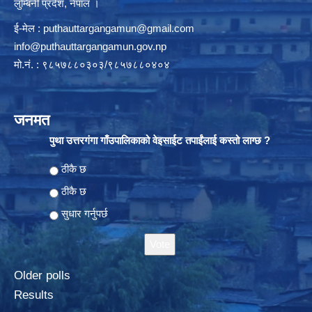
लुम्बिनी प्रदेश, नेपाल ।
ई-मेल :
puthauttargangamun@gmail.com
info@puthauttargangamun.gov.np
मो.नं. : ९८५७८८०३०३/९८५७८८०४०४
जनमत
पुथा उत्तरगंगा गाँउपालिकाको वेइसाईट तपाईंलाई कस्तो लाग्छ ?
Choices
ठीकै छ
ठीकै छ
सुधार गर्नुपर्छ
Older polls
Results